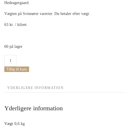
Hedeagergaard.
Vægten på Svineører varerier. Du betaler efter vægt.
63 kr. / kiloet.
60 på lager
Biodynamisk
Svineører
antal
Tilføj til kurv
YDERLIGERE INFORMATION
Yderligere information
Vægt
0,6 kg