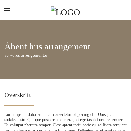
Gå til hovedindhold
Åbent hus arrangement
Se vores arrengementer
Overskrift
Lorem ipsum dolor sit amet, consectetur adipiscing elit. Quisque a
sodales justo. Quisque posuere auctor erat, ut egestas dui ornare semper.
Ut volutpat pharetra tempor. Class aptent taciti sociosqu ad litora torquent
per conubia nostra, per inceptos himenaeos. Pellentesque sit amet congue