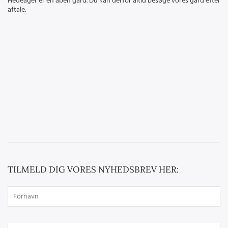
Hedeager er en åben gård. Du kan derfor altid besøge vores gård efter
aftale.
TILMELD DIG VORES NYHEDSBREV HER: