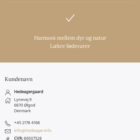
Harmoni mellem dyr og natur
Lækre fødevarer
Kundenavn
Hedeagergaard
Lynevej 9
6870 Ølgod
Denmark
+45 2178 4168
info@hedeager.info
CVR:
86507528