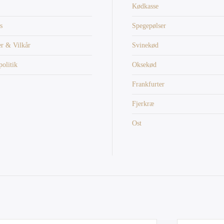
Kødkasse
s
Spegepølser
er & Vilkår
Svinekød
politik
Oksekød
Frankfurter
Fjerkræ
Ost