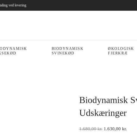
taling ved levering
IODYNAMISK
BIODYNAMISK
ØKOLOGISK
KSEKØD
SVINEKØD
FJERKRÆ
Biodynamisk Sv
Udskæringer
Den
Den
1.680,00
kr.
1.630,00
kr.
oprindelige
aktue