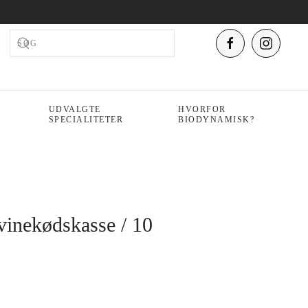
UDVALGTE
HVORFOR
SPECIALITETER
BIODYNAMISK?
inekødskasse / 10
lle