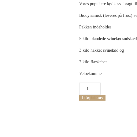
Vores populære kødkasse bragt ti
pris
pris
var:
er:
Biodynamisk (leveres på frost) 
1.680,00 kr..
1.630
Pakken indeholder
5 kilo blandede svinekødsudskærin
3 kilo hakket svinekød og
2 kilo flæskeben
Velbekomme
Biodynamisk
Svinekødskasse
/
Tilføj til kurv
10
Udskæringer
antal