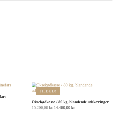
TILBUD!
fars
Oksekødkasse / 80 kg. blandende udskæringer
Den
Den
15.200,00
kr.
14.400,00
kr.
oprindelige
aktuelle
pris
pris
var:
er:
15.200,00 kr..
14.400,00 kr..