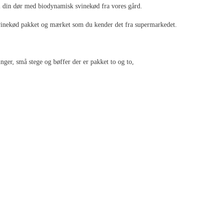
l din dør med biodynamisk svinekød fra vores gård.
svinekød pakket og mærket som du kender det fra supermarkedet.
,00 kr..
ger, små stege og bøffer der er pakket to og to,