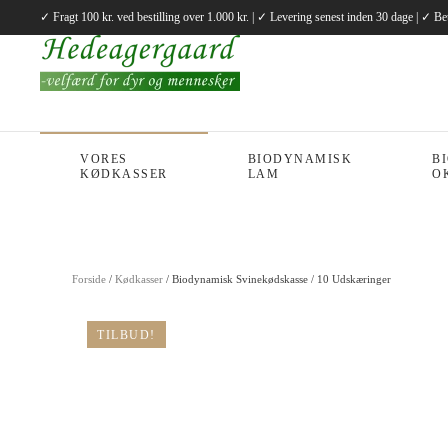
✓ Fragt 100 kr. ved bestilling over 1.000 kr. | ✓ Levering senest inden 30 dage | ✓ Be
Gå til hovedindhold
VORES
BIODYNAMISK
B
KØDKASSER
LAM
O
Forside
/
Kødkasser
/ Biodynamisk Svinekødskasse / 10 Udskæringer
TILBUD!