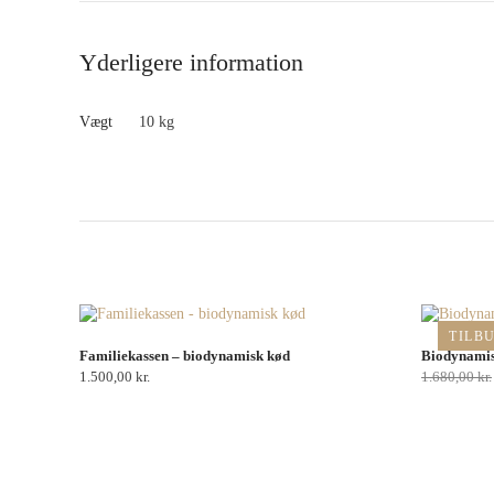
Yderligere information
Vægt
10 kg
TILB
Familiekassen – biodynamisk kød
Biodynamis
1.500,00
kr.
1.680,00
kr.