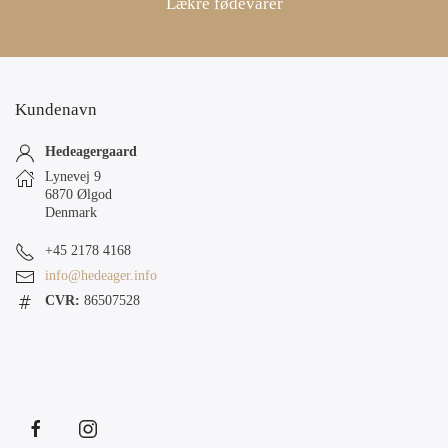
Lækre fødevarer
Kundenavn
Hedeagergaard
Lynevej 9
6870 Ølgod
Denmark
+45 2178 4168
info@hedeager.info
CVR:
86507528