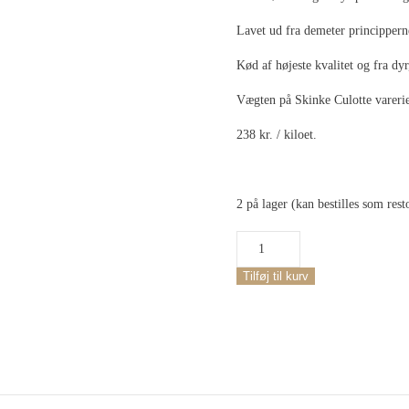
Lavet ud fra demeter princippern
Kød af højeste kvalitet og fra dyr
Vægten på Skinke Culotte varerie
238 kr. / kiloet.
2 på lager (kan bestilles som rest
Biodynamisk
Skinke
Culotte
Tilføj til kurv
antal