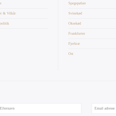
s
Spegepølser
er & Vilkår
Svinekød
politik
Oksekød
Frankfurter
Fjerkræ
Ost