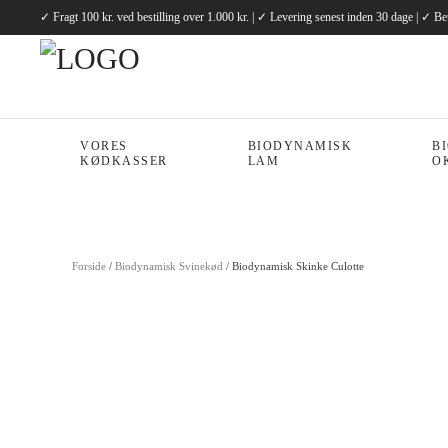
✓ Fragt 100 kr. ved bestilling over 1.000 kr. | ✓ Levering senest inden 30 dage | ✓ Be
Gå til hovedindhold
VORES
BIODYNAMISK
B
KØDKASSER
LAM
O
Forside
/
Biodynamisk Svinekød
/ Biodynamisk Skinke Culotte