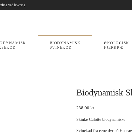
taling ved levering
IODYNAMISK
BIODYNAMISK
ØKOLOGISK
KSEKØD
SVINEKØD
FJERKRÆ
Biodynamisk Sk
238,00
kr.
Skinke Culotte biodynamiske
Svinekød fra egne dyr på Hedeag