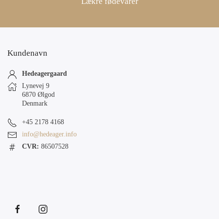
Lækre fødevarer
Kundenavn
Hedeagergaard
Lynevej 9
6870 Ølgod
Denmark
+45 2178 4168
info@hedeager.info
CVR:
86507528