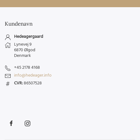
Kundenavn
Hedeagergaard
Lynevej 9
6870 Ølgod
Denmark
+45 2178 4168
info@hedeager.info
CVR:
86507528