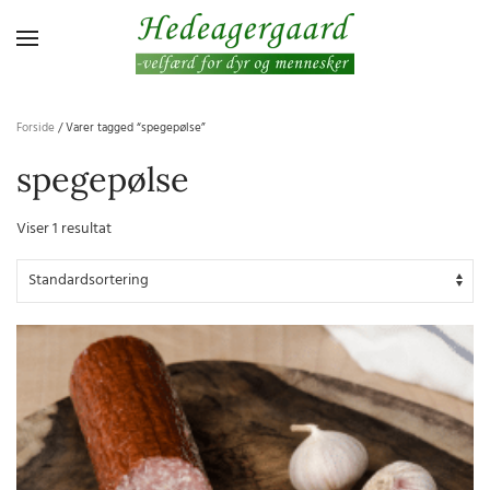
Gå til hovedindhold
Forside
/ Varer tagged “spegepølse”
spegepølse
Viser 1 resultat